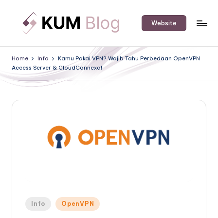
Skip
Website
to
K
An
content
IT
U
Home
Info
Kamu Pakai VPN? Wajib Tahu Perbedaan OpenVPN
Software
Access Server & CloudConnexa!
M
&
Hardware
B
Solution
l
Provider's
o
Blog.
g
Posted
Info
OpenVPN
in