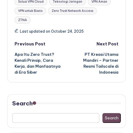
Solusi VPN Cloud
Teknologi Jaringan
VPN Aman
VPN untuk Bisnis
Zero Trust Network Access
ZTNA
Last updated on October 24, 2025
Post
Previous Post
Next Post
Apa Itu Zero Trust?
PT Kreasi Utama
navigation
Kenali Prinsip, Cara
Mandiri – Partner
Kerja, dan Manfaatnya
Resmi Tailscale di
di Era Siber
Indonesia
Search
Search