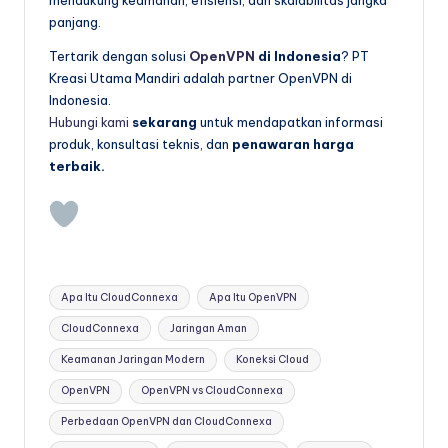
panjang.
Tertarik dengan solusi
OpenVPN
di Indonesia
? PT
Kreasi Utama Mandiri adalah partner OpenVPN di
Indonesia.
Hubungi kami
sekarang
untuk mendapatkan informasi
produk, konsultasi teknis, dan
penawaran harga
terbaik.
Tags:
Apa Itu CloudConnexa
Apa Itu OpenVPN
CloudConnexa
Jaringan Aman
Keamanan Jaringan Modern
Koneksi Cloud
OpenVPN
OpenVPN vs CloudConnexa
Perbedaan OpenVPN dan CloudConnexa