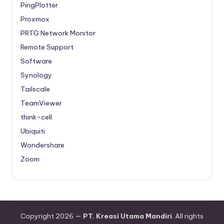
PingPlotter
Proxmox
PRTG Network Monitor
Remote Support
Software
Synology
Tailscale
TeamViewer
think-cell
Ubiquiti
Wondershare
Zoom
Copyright 2026 —
PT. Kreasi Utama Mandiri
. All rights