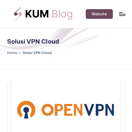
Skip
Website
to
K
An
content
IT
U
Software
Solusi VPN Cloud
M
&
Hardware
B
Home
Solusi VPN Cloud
Solution
l
Provider's
o
Blog.
g