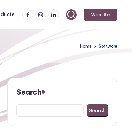
Facebook
Instagram
LinkedIn
oducts
Website
Home
Software
Search
Search