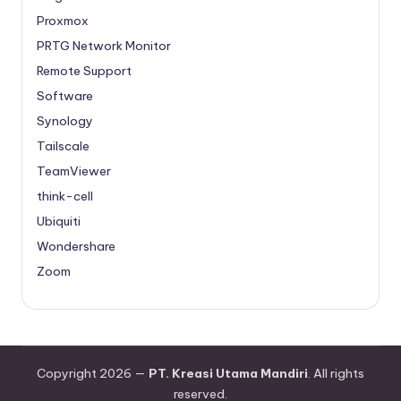
Proxmox
PRTG Network Monitor
Remote Support
Software
Synology
Tailscale
TeamViewer
think-cell
Ubiquiti
Wondershare
Zoom
Copyright 2026 —
PT. Kreasi Utama Mandiri
. All rights
reserved.