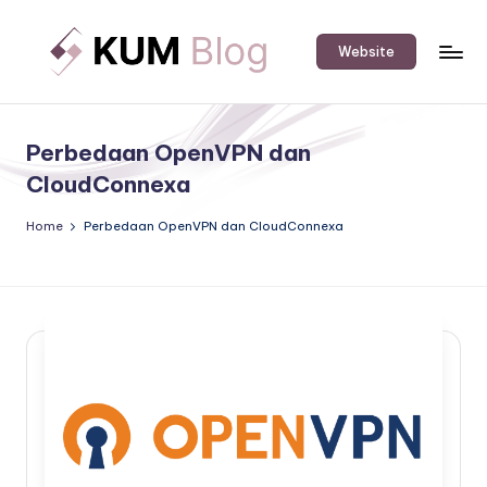
Skip
Website
to
K
An
content
IT
U
Software
Perbedaan OpenVPN dan
M
&
CloudConnexa
Hardware
B
Solution
Home
Perbedaan OpenVPN dan CloudConnexa
l
Provider's
o
Blog.
g