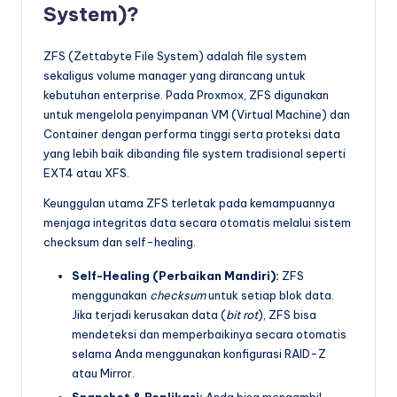
System)?
ZFS (Zettabyte File System) adalah file system
sekaligus volume manager yang dirancang untuk
kebutuhan enterprise. Pada Proxmox, ZFS digunakan
untuk mengelola penyimpanan VM (Virtual Machine) dan
Container dengan performa tinggi serta proteksi data
yang lebih baik dibanding file system tradisional seperti
EXT4 atau XFS.
Keunggulan utama ZFS terletak pada kemampuannya
menjaga integritas data secara otomatis melalui sistem
checksum dan self-healing.
Self-Healing (Perbaikan Mandiri):
ZFS
menggunakan
checksum
untuk setiap blok data.
Jika terjadi kerusakan data (
bit rot
), ZFS bisa
mendeteksi dan memperbaikinya secara otomatis
selama Anda menggunakan konfigurasi RAID-Z
atau Mirror.
Snapshot & Replikasi:
Anda bisa mengambil