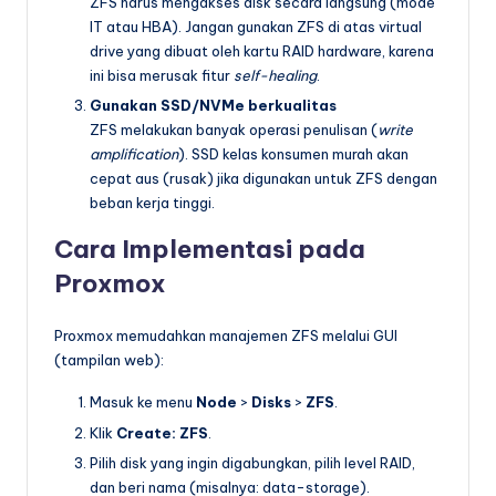
ZFS harus mengakses disk secara langsung (mode
IT atau HBA). Jangan gunakan ZFS di atas virtual
drive yang dibuat oleh kartu RAID hardware, karena
ini bisa merusak fitur
self-healing
.
Gunakan SSD/NVMe berkualitas
ZFS melakukan banyak operasi penulisan (
write
amplification
). SSD kelas konsumen murah akan
cepat aus (rusak) jika digunakan untuk ZFS dengan
beban kerja tinggi.
Cara Implementasi pada
Proxmox
Proxmox memudahkan manajemen ZFS melalui GUI
(tampilan web):
Masuk ke menu
Node
>
Disks
>
ZFS
.
Klik
Create: ZFS
.
Pilih disk yang ingin digabungkan, pilih level RAID,
dan beri nama (misalnya: data-storage).