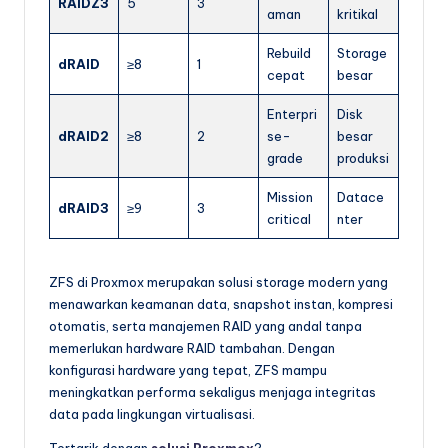
RAIDZ3
5
3
aman
kritikal
Rebuild
Storage
dRAID
≥8
1
cepat
besar
Enterpri
Disk
dRAID2
≥8
2
se-
besar
grade
produksi
Mission
Datace
dRAID3
≥9
3
critical
nter
ZFS di Proxmox merupakan solusi storage modern yang
menawarkan keamanan data, snapshot instan, kompresi
otomatis, serta manajemen RAID yang andal tanpa
memerlukan hardware RAID tambahan. Dengan
konfigurasi hardware yang tepat, ZFS mampu
meningkatkan performa sekaligus menjaga integritas
data pada lingkungan virtualisasi.