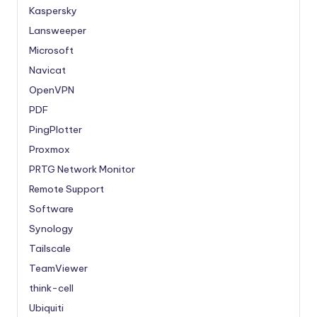
Kaspersky
Lansweeper
Microsoft
Navicat
OpenVPN
PDF
PingPlotter
Proxmox
PRTG Network Monitor
Remote Support
Software
Synology
Tailscale
TeamViewer
think-cell
Ubiquiti