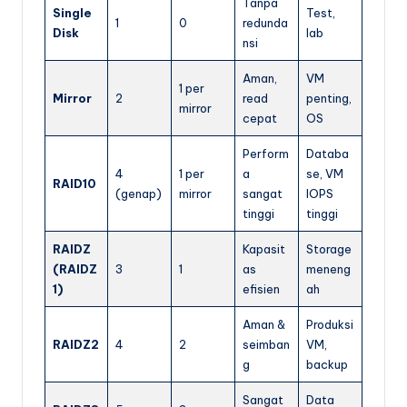
Tanpa
Single
Test,
1
0
redunda
Disk
lab
nsi
Aman,
VM
1 per
Mirror
2
read
penting,
mirror
cepat
OS
Perform
Databa
4
1 per
a
se, VM
RAID10
(genap)
mirror
sangat
IOPS
tinggi
tinggi
RAIDZ
Kapasit
Storage
(RAIDZ
3
1
as
meneng
1)
efisien
ah
Aman &
Produksi
RAIDZ2
4
2
seimban
VM,
g
backup
Sangat
Data