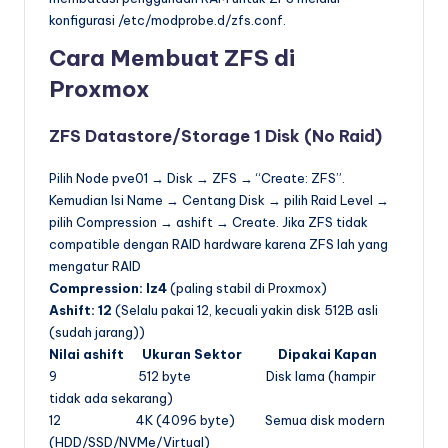
konfigurasi /etc/modprobe.d/zfs.conf.
Cara Membuat ZFS di
Proxmox
ZFS Datastore/Storage 1 Disk (No Raid)
Pilih Node pve01 → Disk → ZFS → “Create: ZFS”.
Kemudian Isi Name → Centang Disk → pilih Raid Level →
pilih Compression → ashift → Create. Jika ZFS tidak
compatible dengan RAID hardware karena ZFS lah yang
mengatur RAID
Compression: lz4
(paling stabil di Proxmox)
Ashift: 12
(Selalu pakai 12, kecuali yakin disk 512B asli
(sudah jarang))
Nilai ashift Ukuran Sektor
Dipakai Kapan
9 512 byte Disk lama (hampir
tidak ada sekarang)
12 4K (4096 byte) Semua disk modern
(HDD/SSD/NVMe/Virtual)