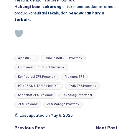
Tertarik dengan
solusi Proxmox
?
Hubungi kami
sekarang
untuk mendapatkan informasi
produk, konsultasi teknis, dan
penawaran harga
terbaik.
Tags:
Apa itu ZFS
Cara install ZFS Proxmox
Cara membuat ZFS di Proxmox
Konfigurasi ZFS Proxmox
Proxmox ZFS
PT KREASI UTAMA MANDIRI
RAID ZFS Proxmox
Snapshot ZFS Proxmox
Teknologi Informasi
ZFS Proxmox
ZFS storage Proxmox
Last updated on May 8, 2026
Post
Previous Post
Next Post