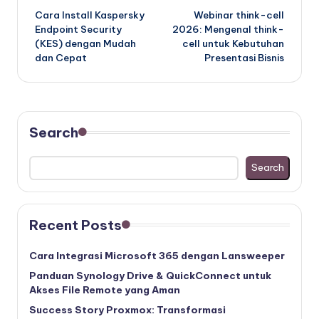
Cara Install Kaspersky
Webinar think-cell
navigation
Endpoint Security
2026: Mengenal think-
(KES) dengan Mudah
cell untuk Kebutuhan
dan Cepat
Presentasi Bisnis
Search
Search
Recent Posts
Cara Integrasi Microsoft 365 dengan Lansweeper
Panduan Synology Drive & QuickConnect untuk
Akses File Remote yang Aman
Success Story Proxmox: Transformasi