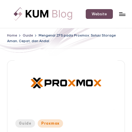
Skip
Website
to
K
An
content
IT
U
Home
Guide
Mengenal ZFS pada Proxmox: Solusi Storage
Software
Aman, Cepat, dan Andal
M
&
Hardware
B
Solution
l
Provider's
o
Blog.
g
Posted
Guide
Proxmox
in