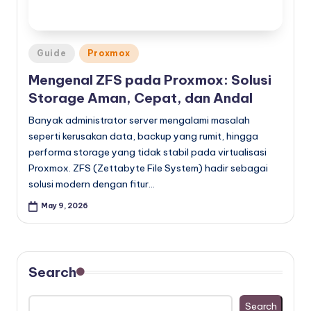
Posted
Guide
Proxmox
in
Mengenal ZFS pada Proxmox: Solusi
Storage Aman, Cepat, dan Andal
Banyak administrator server mengalami masalah
seperti kerusakan data, backup yang rumit, hingga
performa storage yang tidak stabil pada virtualisasi
Proxmox. ZFS (Zettabyte File System) hadir sebagai
solusi modern dengan fitur…
May 9, 2026
Search
Search