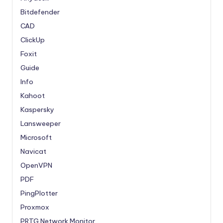
Bitdefender
CAD
ClickUp
Foxit
Guide
Info
Kahoot
Kaspersky
Lansweeper
Microsoft
Navicat
OpenVPN
PDF
PingPlotter
Proxmox
PRTG Network Monitor