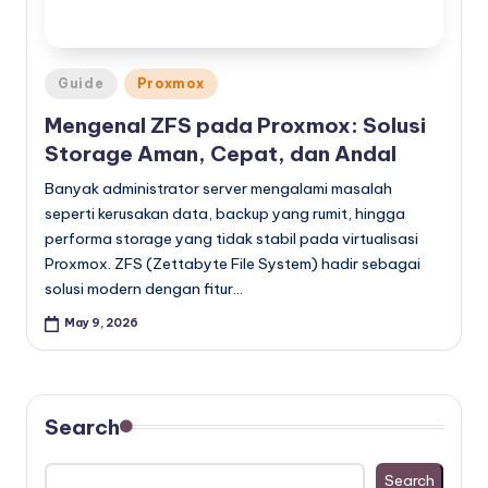
Posted
Guide
Proxmox
in
Mengenal ZFS pada Proxmox: Solusi
Storage Aman, Cepat, dan Andal
Banyak administrator server mengalami masalah
seperti kerusakan data, backup yang rumit, hingga
performa storage yang tidak stabil pada virtualisasi
Proxmox. ZFS (Zettabyte File System) hadir sebagai
solusi modern dengan fitur…
May 9, 2026
Search
Search