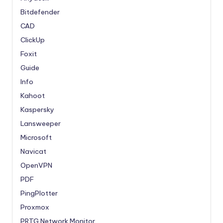
Bitdefender
CAD
ClickUp
Foxit
Guide
Info
Kahoot
Kaspersky
Lansweeper
Microsoft
Navicat
OpenVPN
PDF
PingPlotter
Proxmox
PRTG Network Monitor