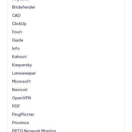
Bitdefender
CAD
ClickUp
Foxit
Guide
Info
Kahoot
Kaspersky
Lansweeper
Microsoft
Navicat
OpenVPN
PDF
PingPlotter
Proxmox
PRTG Network Monitor