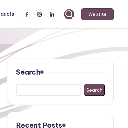
Facebook
Instagram
LinkedIn
oducts
Website
Search
Search
Recent Posts