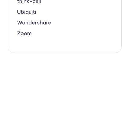
think-cell
Ubiquiti
Wondershare
Zoom