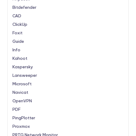
Bitdefender
CAD
ClickUp
Foxit
Guide
Info
Kahoot
Kaspersky
Lansweeper
Microsoft
Navicat
OpenVPN
PDF
PingPlotter
Proxmox
PRTG Network Monitor