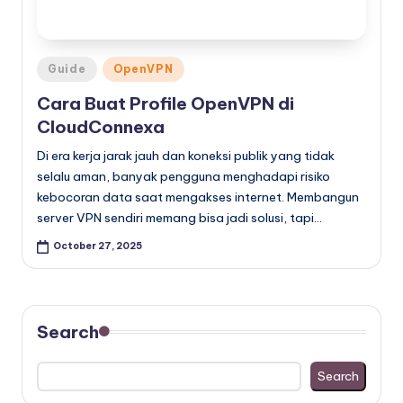
Posted
Guide
OpenVPN
in
Cara Buat Profile OpenVPN di
CloudConnexa
Di era kerja jarak jauh dan koneksi publik yang tidak
selalu aman, banyak pengguna menghadapi risiko
kebocoran data saat mengakses internet. Membangun
server VPN sendiri memang bisa jadi solusi, tapi…
October 27, 2025
Search
Search