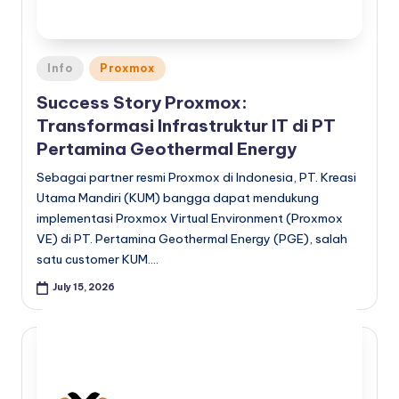
Posted
Info
Proxmox
in
Success Story Proxmox:
Transformasi Infrastruktur IT di PT
Pertamina Geothermal Energy
Sebagai partner resmi Proxmox di Indonesia, PT. Kreasi
Utama Mandiri (KUM) bangga dapat mendukung
implementasi Proxmox Virtual Environment (Proxmox
VE) di PT. Pertamina Geothermal Energy (PGE), salah
satu customer KUM.…
July 15, 2026