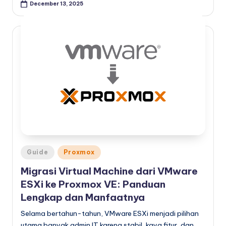
December 13, 2025
Posted
Guide
Proxmox
in
Migrasi Virtual Machine dari VMware
ESXi ke Proxmox VE: Panduan
Lengkap dan Manfaatnya
Selama bertahun-tahun, VMware ESXi menjadi pilihan
utama banyak admin IT karena stabil, kaya fitur, dan