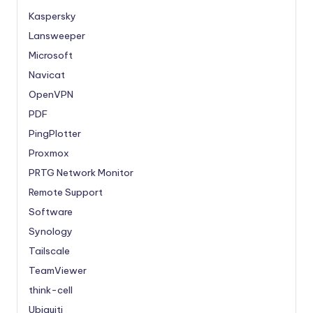
Kaspersky
Lansweeper
Microsoft
Navicat
OpenVPN
PDF
PingPlotter
Proxmox
PRTG Network Monitor
Remote Support
Software
Synology
Tailscale
TeamViewer
think-cell
Ubiquiti