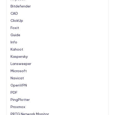
Bitdefender
CAD
ClickUp
Foxit
Guide
Info
Kahoot
Kaspersky
Lansweeper
Microsoft
Navicat
OpenVPN
PDF
PingPlotter
Proxmox
PRTG Network Monitor