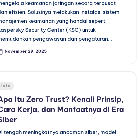
mengelola keamanan jaringan secara terpusat
dan efisien. Solusinya melakukan instalasi sistem
manajemen keamanan yang handal seperti
Kaspersky Security Center (KSC) untuk
memudahkan pengawasan dan pengaturan…
November 29, 2025
Posted
Info
n
Apa Itu Zero Trust? Kenali Prinsip,
Cara Kerja, dan Manfaatnya di Era
Siber
Di tengah meningkatnya ancaman siber, model