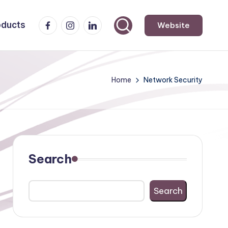
Facebook
Instagram
LinkedIn
oducts
Website
Home
Network Security
Search
Search