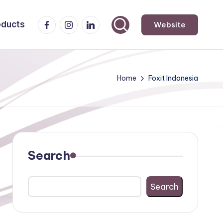
Facebook
Instagram
LinkedIn
oducts
Website
Home
Foxit Indonesia
Search
Search