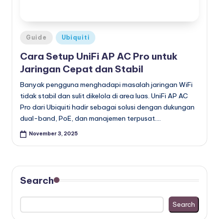
Posted
Guide
Ubiquiti
in
Cara Setup UniFi AP AC Pro untuk
Jaringan Cepat dan Stabil
Banyak pengguna menghadapi masalah jaringan WiFi
tidak stabil dan sulit dikelola di area luas. UniFi AP AC
Pro dari Ubiquiti hadir sebagai solusi dengan dukungan
dual-band, PoE, dan manajemen terpusat.…
November 3, 2025
Search
Search