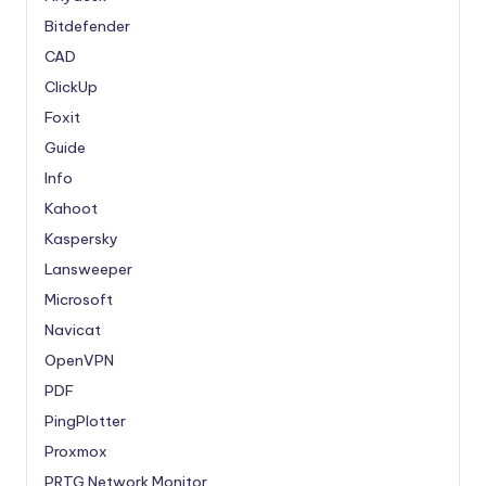
Bitdefender
CAD
ClickUp
Foxit
Guide
Info
Kahoot
Kaspersky
Lansweeper
Microsoft
Navicat
OpenVPN
PDF
PingPlotter
Proxmox
PRTG Network Monitor