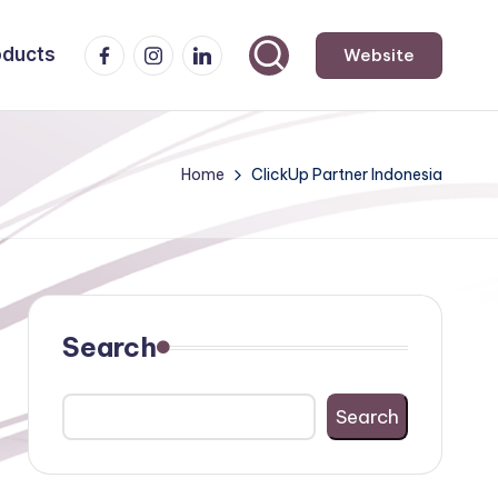
Facebook
Instagram
LinkedIn
oducts
Website
Home
ClickUp Partner Indonesia
Search
Search