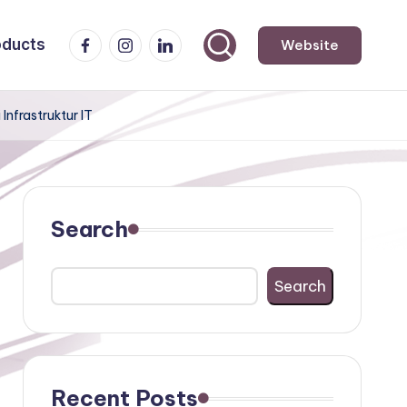
Facebook
Instagram
LinkedIn
oducts
Website
nfrastruktur IT
Search
Search
Recent Posts