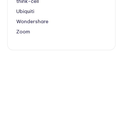
think-cell
Ubiquiti
Wondershare
Zoom