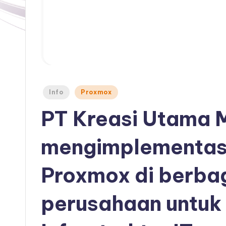
Posted
Info
Proxmox
in
PT Kreasi Utama 
mengimplementasi
Proxmox di berbag
perusahaan untuk 