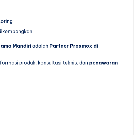
oring
p dikembangkan
tama Mandiri
adalah
Partner Proxmox di
ormasi produk, konsultasi teknis, dan
penawaran