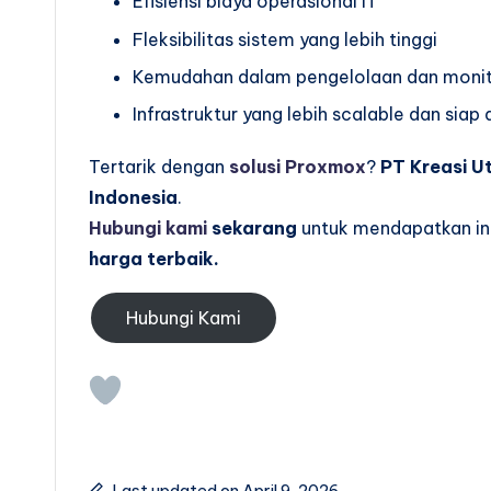
Efisiensi biaya operasional IT
Fleksibilitas sistem yang lebih tinggi
Kemudahan dalam pengelolaan dan monit
Infrastruktur yang lebih scalable dan sia
Tertarik dengan
solusi Proxmox
?
PT Kreasi U
Indonesia
.
Hubungi kami
sekarang
untuk mendapatkan inf
harga terbaik.
Hubungi Kami
Last updated on April 9, 2026