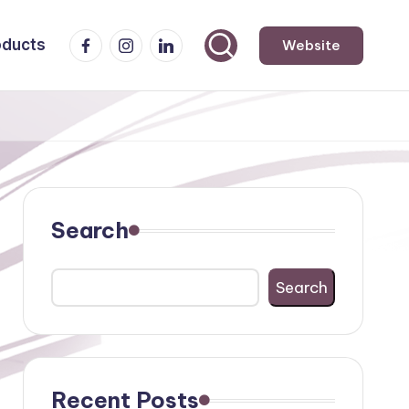
Facebook
Instagram
LinkedIn
oducts
Website
Search
Search
Recent Posts