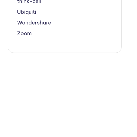
think-cell
Ubiquiti
Wondershare
Zoom