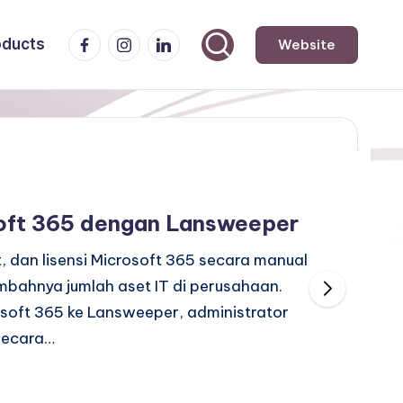
Facebook
Instagram
LinkedIn
oducts
Website
soft 365 dengan Lansweeper
 dan lisensi Microsoft 365 secara manual
ambahnya jumlah aset IT di perusahaan.
soft 365 ke Lansweeper, administrator
secara…