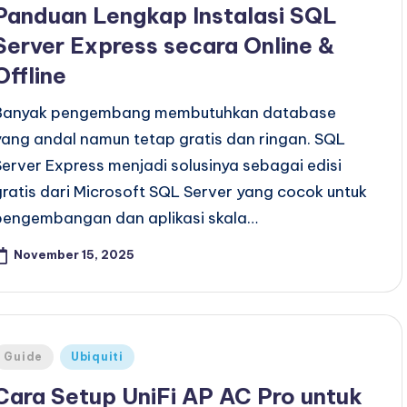
Panduan Lengkap Instalasi SQL
Server Express secara Online &
Offline
Banyak pengembang membutuhkan database
yang andal namun tetap gratis dan ringan. SQL
Server Express menjadi solusinya sebagai edisi
gratis dari Microsoft SQL Server yang cocok untuk
pengembangan dan aplikasi skala…
November 15, 2025
Posted
Guide
Ubiquiti
n
Cara Setup UniFi AP AC Pro untuk