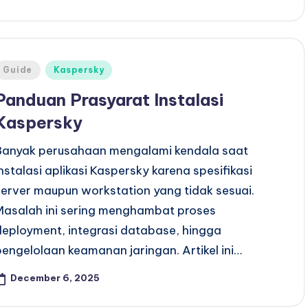
Posted
Guide
Kaspersky
n
Panduan Prasyarat Instalasi
Kaspersky
Banyak perusahaan mengalami kendala saat
instalasi aplikasi Kaspersky karena spesifikasi
server maupun workstation yang tidak sesuai.
Masalah ini sering menghambat proses
deployment, integrasi database, hingga
pengelolaan keamanan jaringan. Artikel ini…
December 6, 2025