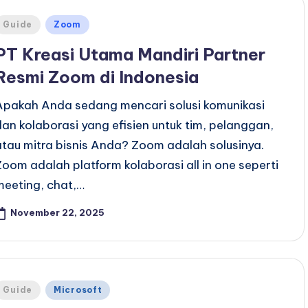
Posted
Guide
Zoom
n
PT Kreasi Utama Mandiri Partner
Resmi Zoom di Indonesia
Apakah Anda sedang mencari solusi komunikasi
dan kolaborasi yang efisien untuk tim, pelanggan,
atau mitra bisnis Anda? Zoom adalah solusinya.
Zoom adalah platform kolaborasi all in one seperti
meeting, chat,…
November 22, 2025
Posted
Guide
Microsoft
n