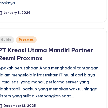
jaraknya…
January 3, 2026
Posted
Guide
Proxmox
n
PT Kreasi Utama Mandiri Partner
Resmi Proxmox
Apakah perusahaan Anda menghadapi tantangan
dalam mengelola infrastruktur IT mulai dari biaya
virtualisasi yang mahal, performa server yang
tidak stabil, backup yang memakan waktu, hingga
sistem yang sulit dikembangkan saat…
December 13, 2025