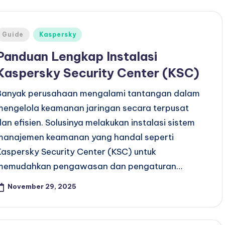
Posted
Guide
Kaspersky
n
Panduan Lengkap Instalasi
Kaspersky Security Center (KSC)
Banyak perusahaan mengalami tantangan dalam
mengelola keamanan jaringan secara terpusat
dan efisien. Solusinya melakukan instalasi sistem
manajemen keamanan yang handal seperti
Kaspersky Security Center (KSC) untuk
memudahkan pengawasan dan pengaturan…
November 29, 2025