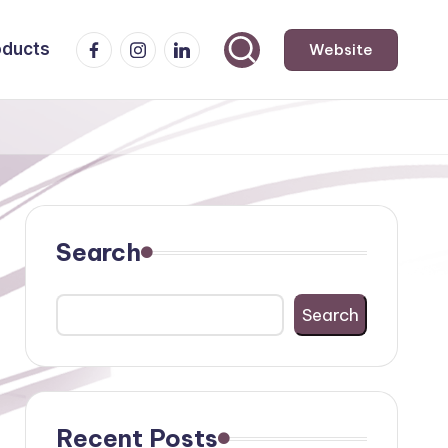
Facebook
Instagram
LinkedIn
oducts
Website
Search
Search
Recent Posts