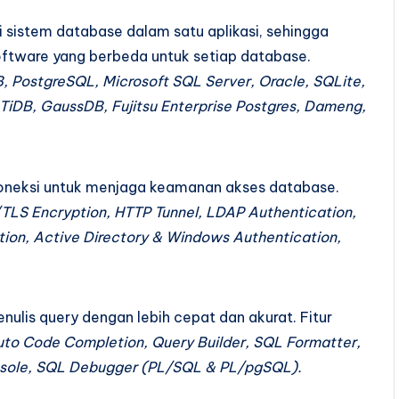
sistem database dalam satu aplikasi, sehingga
oftware yang berbeda untuk setiap database.
 PostgreSQL, Microsoft SQL Server, Oracle, SQLite,
iDB, GaussDB, Fujitsu Enterprise Postgres, Dameng,
oneksi untuk menjaga keamanan akses database.
TLS Encryption, HTTP Tunnel, LDAP Authentication,
ion, Active Directory & Windows Authentication,
lis query dengan lebih cepat dan akurat. Fitur
Auto Code Completion, Query Builder, SQL Formatter,
nsole, SQL Debugger (PL/SQL & PL/pgSQL).