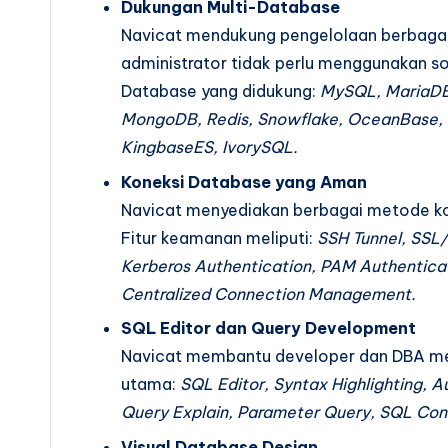
Dukungan Multi-Database
Navicat mendukung pengelolaan berbagai 
administrator tidak perlu menggunakan s
Database yang didukung:
MySQL, MariaDB,
MongoDB, Redis, Snowflake, OceanBase, T
KingbaseES, IvorySQL.
Koneksi Database yang Aman
Navicat menyediakan berbagai metode k
Fitur keamanan meliputi:
SSH Tunnel, SSL/
Kerberos Authentication, PAM Authenticat
Centralized Connection Management.
SQL Editor dan Query Development
Navicat membantu developer dan DBA menu
utama:
SQL Editor, Syntax Highlighting, 
Query Explain, Parameter Query, SQL Co
Visual Database Design