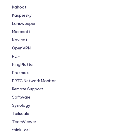
Kahoot
Kaspersky
Lansweeper
Microsoft
Navicat
OpenVPN
PDF
PingPlotter
Proxmox
PRTG Network Monitor
Remote Support
Software
Synology
Tailscale
TeamViewer
think-cell