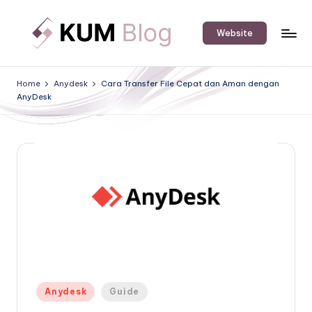
Skip
Website
to
K
An
content
IT
U
Home
Anydesk
Cara Transfer File Cepat dan Aman dengan
Software
AnyDesk
M
&
Hardware
B
Solution
l
Provider's
o
Blog.
g
Posted
Anydesk
Guide
in