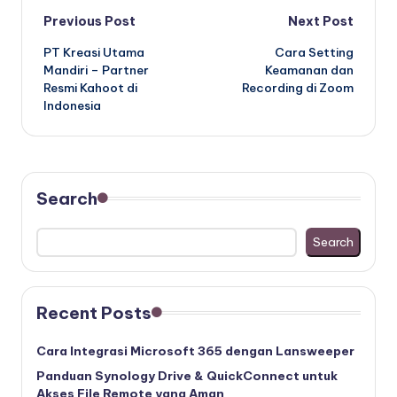
Post
Previous Post
Next Post
PT Kreasi Utama
Cara Setting
navigation
Mandiri – Partner
Keamanan dan
Resmi Kahoot di
Recording di Zoom
Indonesia
Search
Search
Recent Posts
Cara Integrasi Microsoft 365 dengan Lansweeper
Panduan Synology Drive & QuickConnect untuk
Akses File Remote yang Aman